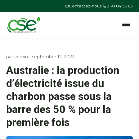
Contactez-nous
|
01 41 84 56 63
Ouvrir le
par
admin
|
septembre 12, 2024
Australie : la production
d’électricité issue du
charbon passe sous la
barre des 50 % pour la
première fois