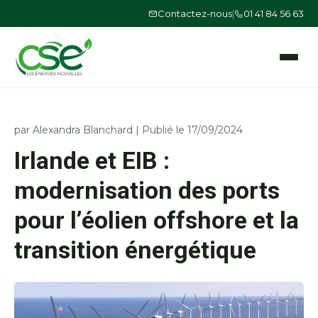
Contactez-nous
|
01 41 84 56 63
Ouvrir le
par
Alexandra Blanchard
|
Publié le 17/09/2024
Irlande et EIB :
modernisation des ports
pour l’éolien offshore et la
transition énergétique