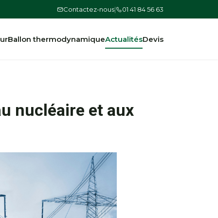
Contactez-nous
|
01 41 84 56 63
ur
Ballon thermodynamique
Actualités
Devis
au nucléaire et aux