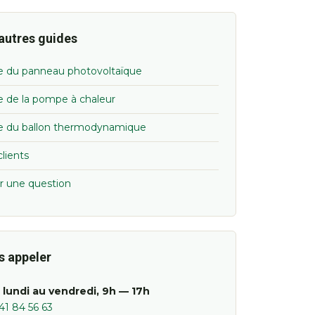
autres guides
e du panneau photovoltaïque
e de la pompe à chaleur
e du ballon thermodynamique
clients
r une question
s appeler
 lundi au vendredi, 9h — 17h
41 84 56 63