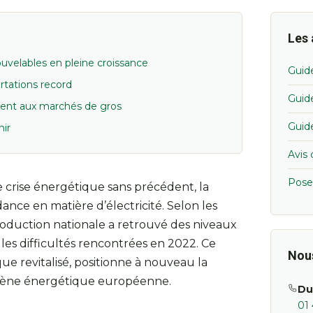
Les 
uvelables en pleine croissance
Guid
tations record
Guid
ement aux marchés de gros
Guid
nir
Avis 
Pose
crise énergétique sans précédent, la
nce en matière d’électricité. Selon les
roduction nationale a retrouvé des niveaux
es difficultés rencontrées en 2022. Ce
Nou
e revitalisé, positionne à nouveau la
cène énergétique européenne.
Du
01 