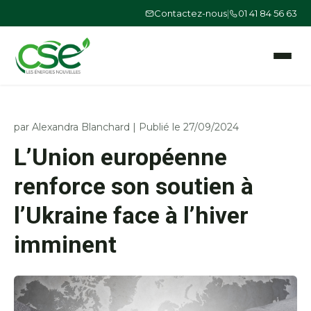
Contactez-nous
|
01 41 84 56 63
Ouvrir le
par
Alexandra Blanchard
|
Publié le 27/09/2024
L’Union européenne
renforce son soutien à
l’Ukraine face à l’hiver
imminent