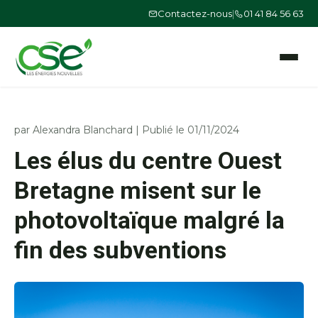
Contactez-nous
|
01 41 84 56 63
Ouvrir le
par
Alexandra Blanchard
|
Publié le 01/11/2024
Les élus du centre Ouest
Bretagne misent sur le
photovoltaïque malgré la
fin des subventions