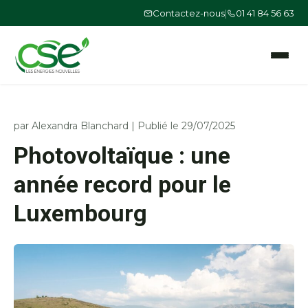
Contactez-nous
|
01 41 84 56 63
Ouvrir le
par
Alexandra Blanchard
|
Publié le 29/07/2025
Photovoltaïque : une
année record pour le
Luxembourg