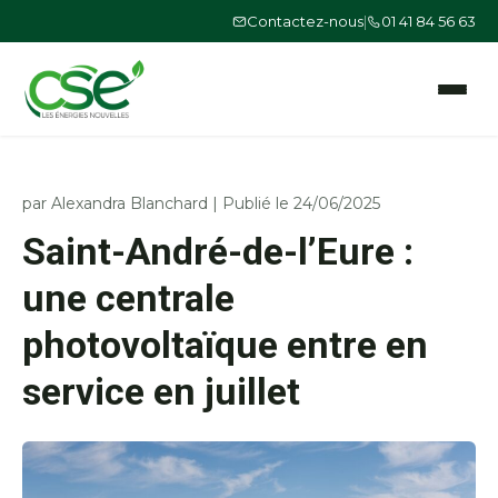
Contactez-nous
|
01 41 84 56 63
Ouvrir le
par
Alexandra Blanchard
|
Publié le 24/06/2025
Saint-André-de-l’Eure :
une centrale
photovoltaïque entre en
service en juillet