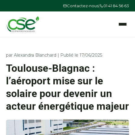
Contactez-nous
|
01 41 84 56 63
Ouvrir le
par
Alexandra Blanchard
|
Publié le 17/06/2025
Toulouse-Blagnac :
l’aéroport mise sur le
solaire pour devenir un
acteur énergétique majeur