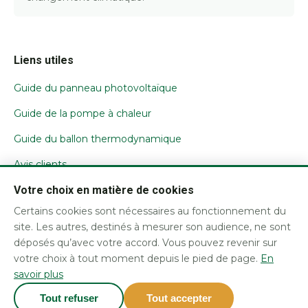
Liens utiles
Guide du panneau photovoltaïque
Guide de la pompe à chaleur
Guide du ballon thermodynamique
Avis clients
Votre choix en matière de cookies
Nous contacter
Certains cookies sont nécessaires au fonctionnement du
Mentions légales / CGU
site. Les autres, destinés à mesurer son audience, ne sont
Confidentialité et cookies
déposés qu’avec votre accord. Vous pouvez revenir sur
votre choix à tout moment depuis le pied de page.
En
savoir plus
Tout refuser
Tout accepter
Tous droits réservés – Cap Soleil Energie™
Gérer les cookies