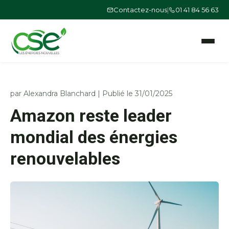
Contactez-nous
|
01 41 84 56 63
Ouvrir le
par
Alexandra Blanchard
|
Publié le 31/01/2025
Amazon reste leader
mondial des énergies
renouvelables