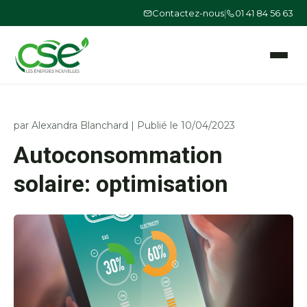
Contactez-nous
|
01 41 84 56 63
Ouvrir le
par
Alexandra Blanchard
|
Publié le 10/04/2023
Autoconsommation
solaire: optimisation