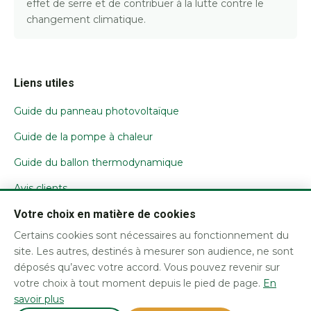
effet de serre et de contribuer à la lutte contre le
changement climatique.
Liens utiles
Guide du panneau photovoltaïque
Guide de la pompe à chaleur
Guide du ballon thermodynamique
Avis clients
Nous contacter
Votre choix en matière de cookies
Certains cookies sont nécessaires au fonctionnement du
Mentions légales / CGU
site. Les autres, destinés à mesurer son audience, ne sont
Confidentialité et cookies
déposés qu’avec votre accord. Vous pouvez revenir sur
votre choix à tout moment depuis le pied de page.
En
savoir plus