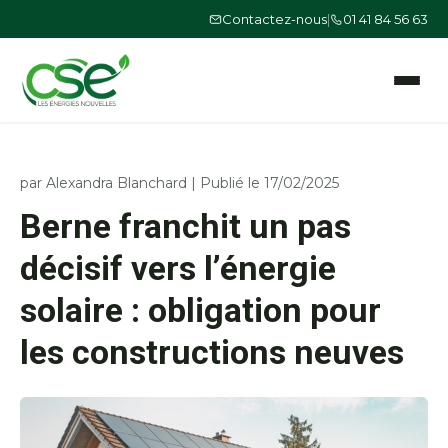
Contactez-nous
|
01 41 84 56 63
Ouvrir le
par
Alexandra Blanchard
|
Publié le 17/02/2025
Berne franchit un pas
décisif vers l’énergie
solaire : obligation pour
les constructions neuves