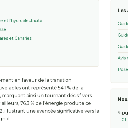
Les 
 et l’hydroélectricité
Guid
sse
Guid
éares et Canaries
Guid
Avis 
Pose
ment en faveur de la transition
uvelables ont représenté 54,1 % de la
, marquant ainsi un tournant décisif vers
Nou
ailleurs, 76,3 % de l’énergie produite ce
 illustrant une avancée significative vers la
Du
gnol.
01 