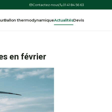
Contactez-nous
|
01 41 84 56 63
ur
Ballon thermodynamique
Actualités
Devis
s en février