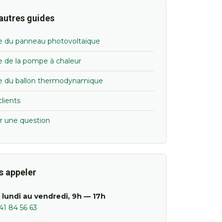
autres guides
e du panneau photovoltaïque
e de la pompe à chaleur
e du ballon thermodynamique
clients
r une question
s appeler
 lundi au vendredi, 9h — 17h
41 84 56 63